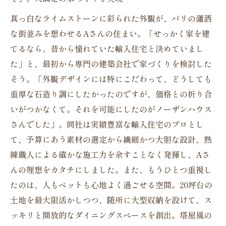
真っ白なライムストーンに彩られた外観が、パリの瀟洒
な街並みを想わせるAさんの住まい。「せっかく家を建
てるなら、昔から憧れていた輸入住宅と決めていまし
た」と、最初から専門の建築会社で家づくりを検討した
そう。「外観デザインには特にこだわって、どうしても
重厚な石造り調にしたかったのですが、価格との折り合
いがつかなくて。それを可能にしたのがノーザンハウス
さんでした」。同社は実績豊富な輸入住宅のプロとし
て、予算にあう素材の選定から繊細かつ大胆な設計、熟
練職人による確かな施工力を余すことなく発揮し、Aさ
んの理想をカタチにしました。また、もうひとつ重視し
たのは、人もペットも心地よく過ごせる空間。20坪台の
土地を最大限活かしつつ、随所に大型収納を設けて、ス
ッキリと開放的なダイニングスペースを創出。塔屋風の