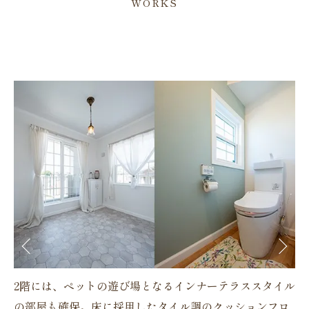
WORKS
屋
2階には、ペットの遊び場となるインナーテラススタイル
「
ザ
の部屋も確保。床に採用したタイル調のクッションフロ
社
し