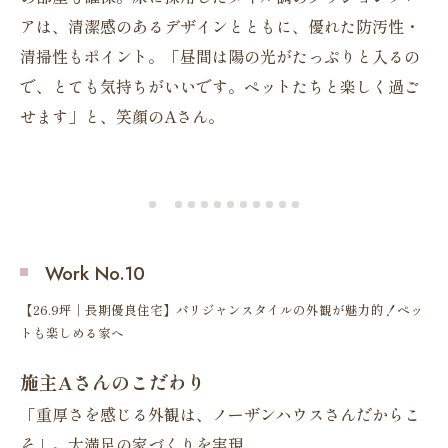
アは、清潔感のあるデザインとともに、優れた防汚性・
イ
受
清掃性もポイント。「昼間は陽の光がたっぷりと入るの
ピ
た
で、とても気持ちがいいです。ペットたちと楽しく過ご
部
法
せます」と、笑顔のAさん。
し
して
Work No.10
【26.9坪｜長期優良住宅】パリジャンスタイルの外観が魅力的！ペッ
トも楽しめる家へ
施主Aさんのこだわり
「重厚さを感じる外観は、ノーザンハウスさんだからこ
そ」。大満足の家づくりを実現