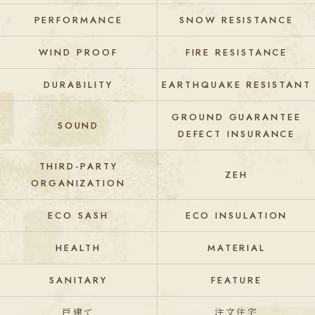
PERFORMANCE
SNOW RESISTANCE
WIND PROOF
FIRE RESISTANCE
DURABILITY
EARTHQUAKE RESISTANT
GROUND GUARANTEE
SOUND
DEFECT INSURANCE
THIRD-PARTY
ZEH
ORGANIZATION
ECO SASH
ECO INSULATION
HEALTH
MATERIAL
SANITARY
FEATURE
戸建て
注文住宅