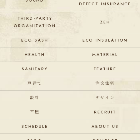
SOUND
DEFECT INSURANCE
THIRD-PARTY
ZEH
ORGANIZATION
ECO SASH
ECO INSULATION
HEALTH
MATERIAL
SANITARY
FEATURE
戸建て
注文住宅
設計
デザイン
平屋
RECRUIT
SCHEDULE
ABOUT US