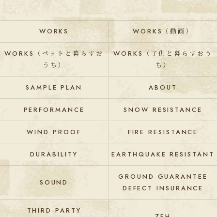
WORKS
WORKS（動画）
WORKS（ペットと暮らすお
WORKS（子供と暮らすおう
うち）
ち）
SAMPLE PLAN
ABOUT
PERFORMANCE
SNOW RESISTANCE
WIND PROOF
FIRE RESISTANCE
DURABILITY
EARTHQUAKE RESISTANT
GROUND GUARANTEE
SOUND
DEFECT INSURANCE
THIRD-PARTY
ZEH