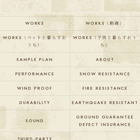
WORKS
WORKS（動画）
WORKS（ペットと暮らすお
WORKS（子供と暮らすおう
うち）
ち）
SAMPLE PLAN
ABOUT
PERFORMANCE
SNOW RESISTANCE
WIND PROOF
FIRE RESISTANCE
DURABILITY
EARTHQUAKE RESISTANT
GROUND GUARANTEE
SOUND
DEFECT INSURANCE
THIRD-PARTY