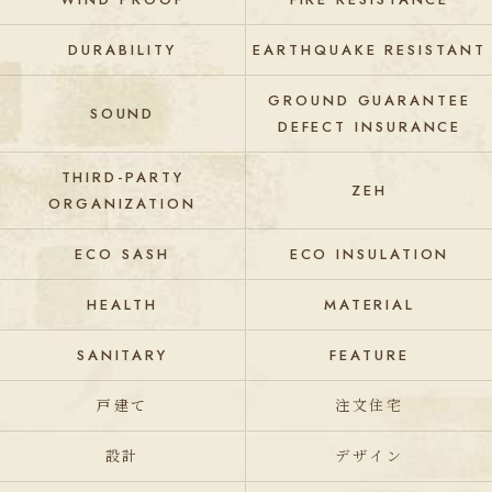
DURABILITY
EARTHQUAKE RESISTANT
GROUND GUARANTEE
SOUND
DEFECT INSURANCE
THIRD-PARTY
ZEH
ORGANIZATION
ECO SASH
ECO INSULATION
HEALTH
MATERIAL
SANITARY
FEATURE
戸建て
注文住宅
設計
デザイン