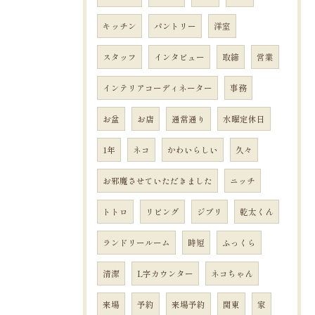
キッチン
パントリー
洋室
スタッフ
インタビュー
取締
営業
インテリアコーディネーター
事務
お盆
お店
通常通り
水曜定休日
1年
ネコ
かわいらしい
久々
お邪魔させていただきました
ニッチ
トトロ
リビング
ジブリ
乾太くん
ランドリールーム
時短
ふっくら
清潔
L字カウンター
ネコちゃん
来場
予約
来場予約
関東
家