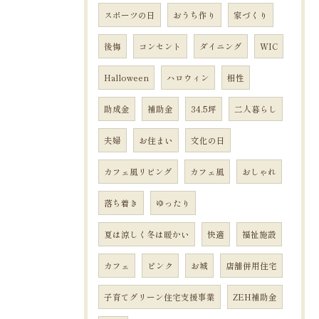
スポーツの日
おうち作り
家づくり
後悔
コンセント
ダイニング
WIC
Halloween
ハロウィン
相性
助成金
補助金
34.5坪
二人暮らし
夫婦
お住まい
文化の日
カフェ風リビング
カフェ風
おしゃれ
落ち着き
ゆったり
夏は涼しく冬は暖かい
快適
福祉施設
カフェ
ピンク
お城
店舗併用住宅
子育てグリーン住宅支援事業
ZEH補助金