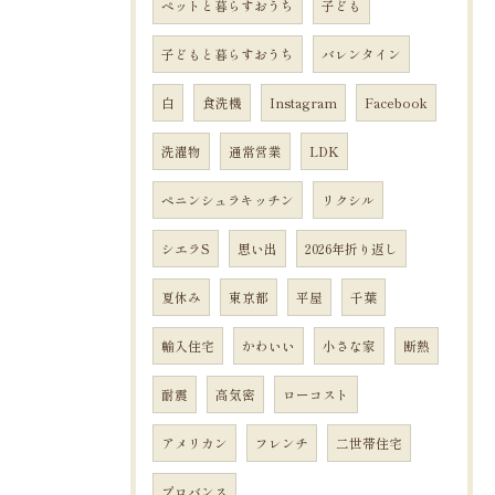
ペットと暮らすおうち
子ども
子どもと暮らすおうち
バレンタイン
白
食洗機
Instagram
Facebook
洗濯物
通常営業
LDK
ペニンシュラキッチン
リクシル
シエラS
思い出
2026年折り返し
夏休み
東京都
平屋
千葉
輸入住宅
かわいい
小さな家
断熱
耐震
高気密
ローコスト
アメリカン
フレンチ
二世帯住宅
プロバンス