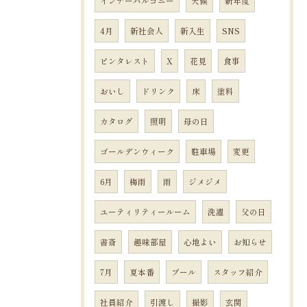
インナーバルコニー
天候
新年度
4月
新社会人
新入生
SNS
ピンタレスト
X
花見
食事
おいし
ドリンク
床
塗料
カタログ
照明
母の日
ゴールデンウィーク
駐車場
変更
6月
梅雨
雨
ジメジメ
ユーティリティールーム
洗濯
父の日
書斎
趣味部屋
心地よい
お知らせ
7月
夏本番
プール
スタッフ紹介
社員紹介
引渡し
撮影
玄関