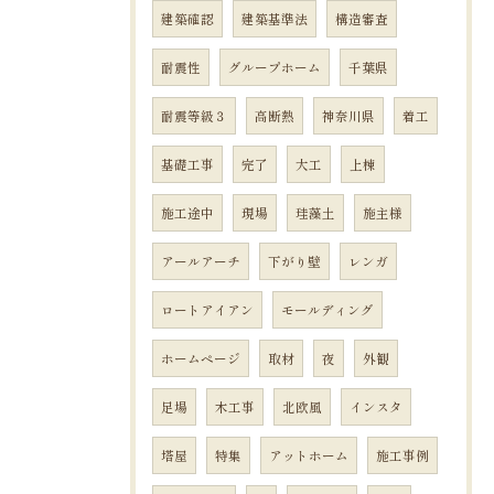
建築確認
建築基準法
構造審査
耐震性
グループホーム
千葉県
耐震等級３
高断熱
神奈川県
着工
基礎工事
完了
大工
上棟
施工途中
現場
珪藻土
施主様
アールアーチ
下がり壁
レンガ
ロートアイアン
モールディング
ホームページ
取材
夜
外観
足場
木工事
北欧風
インスタ
塔屋
特集
アットホーム
施工事例